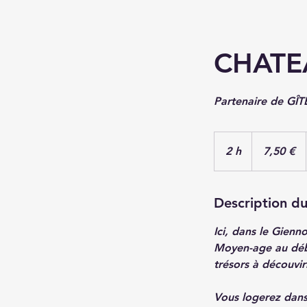
CHATE
Partenaire de GÎ
7,50
euros
2 h
2
7,50 €
h
Description du
Ici, dans le Gienn
Moyen-age au débu
trésors à découvir
Vous logerez dans