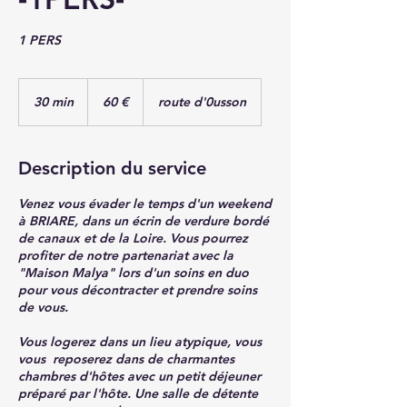
1 PERS
60
euros
30 min
3
60 €
route d'0usson
0
m
i
Description du service
n
Venez vous évader le temps d'un weekend
à BRIARE, dans un écrin de verdure bordé
de canaux et de la Loire. Vous pourrez
profiter de notre partenariat avec la
"Maison Malya" lors d'un soins en duo
pour vous décontracter et prendre soins
de vous.
Vous logerez dans un lieu atypique, vous
vous reposerez dans de charmantes
chambres d'hôtes avec un petit déjeuner
préparé par l'hôte. Une salle de détente