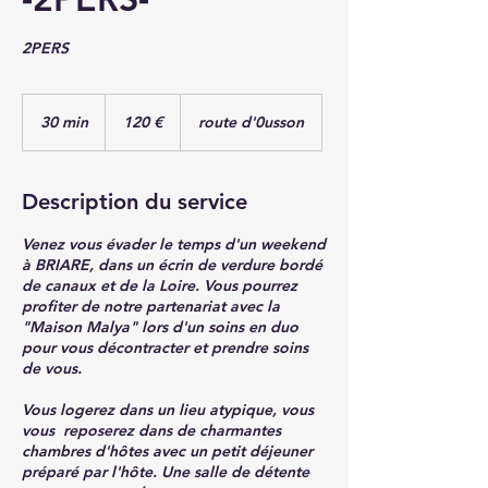
2PERS
120
euros
30 min
3
120 €
route d'0usson
0
m
i
Description du service
n
Venez vous évader le temps d'un weekend
à BRIARE, dans un écrin de verdure bordé
de canaux et de la Loire. Vous pourrez
profiter de notre partenariat avec la
"Maison Malya" lors d'un soins en duo
pour vous décontracter et prendre soins
de vous.
Vous logerez dans un lieu atypique, vous
vous reposerez dans de charmantes
chambres d'hôtes avec un petit déjeuner
préparé par l'hôte. Une salle de détente